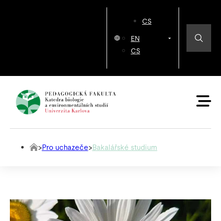
CS
EN
CS
>
Pro uchazeče
>
Bakalářské studium
Bakalářské studium