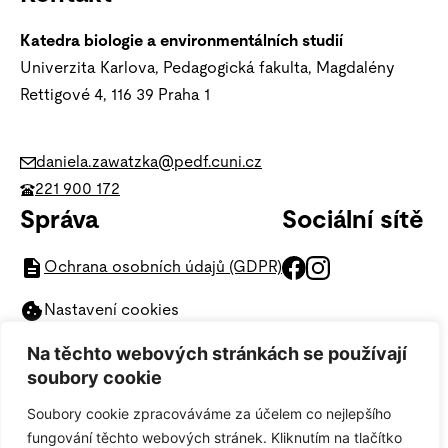
Katedra biologie a environmentálních studií
Univerzita Karlova, Pedagogická fakulta, Magdalény
Rettigové 4, 116 39
Praha 1
daniela.zawatzka@pedf.cuni.cz
221 900 172
Správa
Sociální sítě
Ochrana osobních údajů (GDPR)
Nastavení cookies
Odkazy
Na těchto webových stránkách se používají
soubory cookie
Pedagogická fakulta
Soubory cookie zpracováváme za účelem co nejlepšího
Univerzita Karlova
fungování těchto webových stránek. Kliknutím na tlačítko