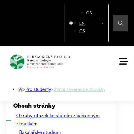
CS
EN
CS
>
Pro studenty
>
Státní závěrečné zkoušky
Obsah stránky
Okruhy otázek ke státním závěrečným
zkouškám
Bakalářské studium